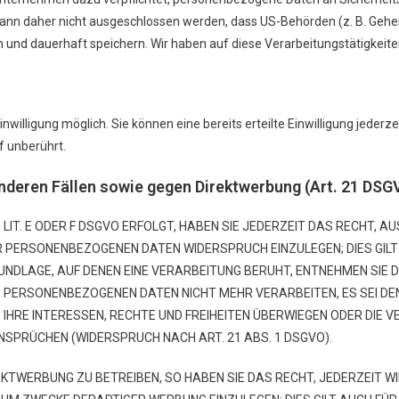
 kann daher nicht ausgeschlossen werden, dass US-Behörden (z. B. Gehe
nd dauerhaft speichern. Wir haben auf diese Verarbeitungstätigkeiten
nwilligung möglich. Sie können eine bereits erteilte Einwilligung jederz
f unberührt.
deren Fällen sowie gegen Direktwerbung (Art. 21 DSG
IT. E ODER F DSGVO ERFOLGT, HABEN SIE JEDERZEIT DAS RECHT, AUS
 PERSONENBEZOGENEN DATEN WIDERSPRUCH EINZULEGEN; DIES GILT 
UNDLAGE, AUF DENEN EINE VERARBEITUNG BERUHT, ENTNEHMEN SIE
N PERSONENBEZOGENEN DATEN NICHT MEHR VERARBEITEN, ES SEI DE
IHRE INTERESSEN, RECHTE UND FREIHEITEN ÜBERWIEGEN ODER DIE V
PRÜCHEN (WIDERSPRUCH NACH ART. 21 ABS. 1 DSGVO).
TWERBUNG ZU BETREIBEN, SO HABEN SIE DAS RECHT, JEDERZEIT W