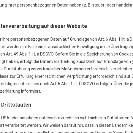
erung Ihrer personenbezogenen Daten haben (z. B. steuer- oder handels
tenverarbeitung auf dieser Website
r Ihre personenbezogenen Daten auf Grundlage von Art. 6 Abs. 1 lit. a D
et werden. Im Falle einer ausdrücklichen Einwilligung in die Übertrag
 Art. 49 Abs. 1 lit. a DSGVO. Sofern Sie in die Speicherung von Cookies
illigt haben, erfolgt die Datenverarbeitung zusätzlich auf Grundlage von
 zur Durchführung vorvertraglicher Maßnahmen erforderlich, verarbeiten 
iese zur Erfüllung einer rechtlichen Verpflichtung erforderlich sind auf Gr
tigten Interesses nach Art. 6 Abs. 1 lit. f DSGVO erfolgen. Über die je
erklärung informiert.
 Drittstaaten
SA oder sonstigen datenschutzrechtlich nicht sicheren Drittstaaten. W
t verarbeitet werden. Wir weisen darauf hin, dass in diesen Ländern ke
-Unternehmen dazu verpflichtet, personenbezogene Daten an Sicherhe